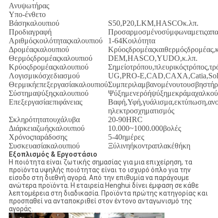
Ανυψωτήρας
Υπο-ένθετο
Βάσηκαλουπιού
S50,P20,LKM,HASCOκ.λπ.
Προδιαγραφή
Προσαρμοσμένοσύμφωναμετιςαπαι
Αριθμόςκοιλότηταςκαλουπιού
1-64Κοιλότητα
Δρομέαςκαλουπιού
Κρύοςδρομέαςκαιθερμόςδρομέας,κ
Θερμόςδρομέαςκαλουπιού
DEM,HASCO,YUDO,κ.λπ.
Κρύοςδρομέαςκαλουπιού
Σημείοτρόπου,πλευρικόςτρόπος,τρ
Λογισμικόσχεδιασμού
UG,PRO-E,CAD,CAXA,Catia,Soli
Θερμικήεπεξεργασίακαλουπιού
Συμπεριλαμβανομένουτουσβηστήρα
Σύστημαψύξηςκαλουπιού
Ψύξημενερόήψύξημεκράμαχαλκούκ
Επεξεργασίαεπιφάνειας
Βαφή,Υφή,γυάλισμα,εκτύπωση,ανο
ηλεκτροσχηματισμός
Σκληρότητατουχάλυβα
20-90HRC
Διάρκειαζωήςκαλουπιού
10.000~1000.000βολές
Χρόνοςπαράδοσης
5-40ημέρες
Συσκευασίακαλουπιού
Ξύλινηήκοντραπλακέθήκη
Εξοπλισμός & Εργοστάσιο
Η ποιότητα είναι ζωτικής σημασίας για μια επιχείρηση, τα
προϊόντα υψηλής ποιότητας είναι το ισχυρό όπλο για την
είσοδο στη διεθνή αγορά. Από την επιθυμία να παράγουμε
ανώτερα προϊόντα. Η εταιρεία Henghui δίνει έμφαση σε κάθε
λεπτομέρεια στη διαδικασία. Προϊόντα πρώτης κατηγορίας και
προσπαθεί να ανταποκριθεί στον έντονο ανταγωνισμό της
αγοράς.