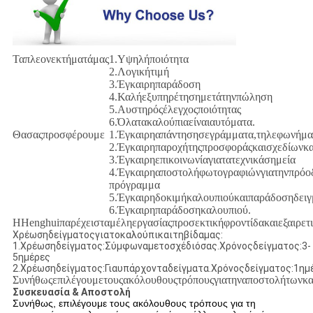
Ταπλεονεκτήματάμας
1.Υψηλήποιότητα
2.Λογικήτιμή
3.Έγκαιρηπαράδοση
4.Καλήεξυπηρέτησημετάτηνπώληση
5.Αυστηρόςέλεγχοςποιότητας
6.Όλατακαλούπιαείναιαυτόματα.
Θασαςπροσφέρουμε
1.Έγκαιρηαπάντησησεγράμματα,τηλεφωνήμα
2.Έγκαιρηπαροχήτηςπροσφοράςκαισχεδίωνκ
3.Έγκαιρηεπικοινωνίαγιατατεχνικάσημεία
4.Έγκαιρηαποστολήφωτογραφιώνγιατηνπρόοδ
πρόγραμμα
5.Έγκαιρηδοκιμήκαλουπιούκαιπαράδοσηδει
6.Έγκαιρηπαράδοσηκαλουπιού.
ΗHenghuiπαρέχεισταμέληεργασίαςπροσεκτικήφροντίδακαιεξαιρετ
Χρέωσηδείγματοςγιατοκαλούπικαιτηβίδαμας:
1.Χρέωσηδείγματος:Σύμφωναμετοσχέδιόσας.Χρόνοςδείγματος:3-
5ημέρες
2.Χρέωσηδείγματος:Γιαυπάρχονταδείγματα.Χρόνοςδείγματος:1ημ
Συνήθωςεπιλέγουμετουςακόλουθουςτρόπουςγιατηναποστολήτωνκαλ
Συσκευασία & Αποστολή
Συνήθως, επιλέγουμε τους ακόλουθους τρόπους για τη