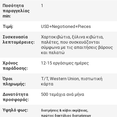
Ποσότητα
1
ΠΟΙΟΤΙΚΌΣ
παραγγελίας
min:
ΈΛΕΓΧΟΣ
Τιμή:
USD+Negotioned+Pieces
ΜΑΣ
Συσκευασία
Χαρτοκιβώτια, ξύλινα κιβώτια,
λεπτομέρειες:
παλέτες, που συσκευάζονται
ΕΛΆΤΕ
σύμφωνα με τις απαιτήσεις βάρους
και πελατώ
ΣΕ
ΕΠΑΦΉ
Χρόνος
12-15 εργάσιμες ημέρες
παράδοσης:
ΜΕ
Όροι
T/T, Western Union, πιστωτική
πληρωμής:
κάρτα
ΕΙΔΉΣΕΙΣ
Δυνατότητα
500 τεμάχια ανά μήνα
προσφοράς:
ΖΗΤΉΣΤΕ
Υψηλό φως:
,
διατρήσεις & κύβοι ακρίβειας
ΈΝΑ
πρώτος δακτύλιος διατρήσεων