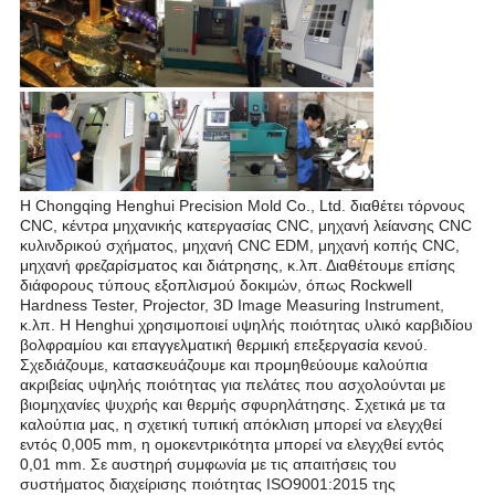
Η Chongqing Henghui Precision Mold Co., Ltd. διαθέτει τόρνους
CNC, κέντρα μηχανικής κατεργασίας CNC, μηχανή λείανσης CNC
κυλινδρικού σχήματος, μηχανή CNC EDM, μηχανή κοπής CNC,
μηχανή φρεζαρίσματος και διάτρησης, κ.λπ. Διαθέτουμε επίσης
διάφορους τύπους εξοπλισμού δοκιμών, όπως Rockwell
Hardness Tester, Projector, 3D Image Measuring Instrument,
κ.λπ. Η Henghui χρησιμοποιεί υψηλής ποιότητας υλικό καρβιδίου
βολφραμίου και επαγγελματική θερμική επεξεργασία κενού.
Σχεδιάζουμε, κατασκευάζουμε και προμηθεύουμε καλούπια
ακριβείας υψηλής ποιότητας για πελάτες που ασχολούνται με
βιομηχανίες ψυχρής και θερμής σφυρηλάτησης. Σχετικά με τα
καλούπια μας, η σχετική τυπική απόκλιση μπορεί να ελεγχθεί
εντός 0,005 mm, η ομοκεντρικότητα μπορεί να ελεγχθεί εντός
0,01 mm. Σε αυστηρή συμφωνία με τις απαιτήσεις του
συστήματος διαχείρισης ποιότητας ISO9001:2015 της