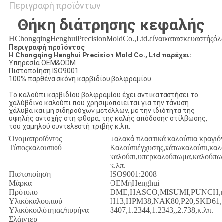
Περιγραφή προϊόντων
Θήκη διάτρησης κεφαλής
ΗChongqingHenghuiPrecisionMoldCo.,Ltd.είναικατασκευαστήςό
Περιγραφή προϊόντος
Η Chongqing Henghui Precision Mold Co., Ltd παρέχει:
Υπηρεσία OEM&ODM
Πιστοποίηση ISO9001
100% παρθένα σκόνη καρβιδίου βολφραμίου
Το καλούπι καρβιδίου βολφραμίου έχει αντικαταστήσει το
χαλύβδινο καλούπι που χρησιμοποιείται για την τάνυση
χάλυβα και μη σιδηρούχων μετάλλων, με την ιδιότητα της
υψηλής αντοχής στη φθορά, της καλής απόδοσης στίλβωσης,
του χαμηλού συντελεστή τριβής κ.λπ.
Όνομαπροϊόντος
μαλακά πλαστικά καλούπια κραγιό
Τύποςκαλουπιού
Καλούπιέγχυσης,κάτωκαλούπι,καλ
καλούπι,υπερκαλούπωμα,καλούπω
κ.λπ.
Πιστοποίηση
ISO9001:2008
Μάρκα
OEMήHenghui
Πρότυπο
DME,HASCO,MISUMI,PUNCH,κ
Υλικόκαλουπιού
H13,HPM38,NAK80,P20,SKD61,S
Υλικόκοιλότητας/πυρήνα
8407,1.2344,1.2343,,2.738,κ.λπ.
Σλάιντερ