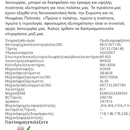
λειτουργίας, μπορεί να διασφαλίσει την έγκαιρη και υψηλής
ποιότητας εξυπηρέτηση για τους πελάτες μας. Τα προϊόντα μας
έχουν εξαχθεί στη Νοτιοανατολική Ασία, την Ευρώπη και τις
Ηνωμένες Πολιτείες. «Πρώτα ο πελάτης, πρώτα η ποιότητα,
πρώτα η τεχνολογία, αφοσιωμένη εξυπηρέτηση» είναι οι συνεπείς
αρχές λειτουργίας μας. Καλώς ήρθατε να διαπραγματευτείτε
επιχειρήσεις μαζί μας.
Όνομαεξοπλισμού
Προδιαγραφή(mm
ΚέντρομηχανικήςκατεργασίαςCNC
MCV-SV1100,
Τόρνος
C6132,CS6140
Υδραυλικήπρέσα
HQS300T
Εσωτερικόςκαιεξωτερικόςυψηλήςακρίβειαςλειαντήρας
M1420
Λειαντήραςεπιφανειών
MY820
Κυλινδρικόςλειαντήρας
MA1420A
Μηχανήσύσφιξης
HC650
Μηχανήπριονίσματος
GB4028
ΜηχανήφρεζαρίσματοςCNC
MVC1000A
Μηχανήφρεζαρίσματος
SL-30
ΜηχανήκοπήςσύρματοςCNC
DK7732,DK7780
Λειαντήρας
K11
ΜηχανήEDM
EDM320,EDM350
NCΤόρνος
CK6730
Δράπανο
ZX7016
Μηχανήψυχρήςσφυρηλάτησης
J64,J84,J104,J13
ΑυτόματοςΤόρνος
---
Μηχανήψυχρήςδιαμόρφωσης
11B,14B,17B,22B,
Μηχανήσφυρηλάτησης
---
Γιατίναμαςεπιλέξετε