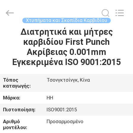
Henghui
Precision
Mold
Co.,
Limited.
Χτυπήματα και Σκοπίδια Καρβιδίου
All
Rights
Διατρητικά και μήτρες
ΣΠΊΤΙ
Reserved.
καρβιδίου First Punch
ΠΡΟΪΌΝΤΑ
Ακρίβειας 0.001mm
Εγκεκριμένα ISO 9001:2015
ΒΊΝΤΕΟ
Τόπος
Τσονγκτσίνγκ, Κίνα
καταγωγής:
ΠΕΡΊΠΟΥ
ΕΜΕΊΣ
Μάρκα:
HH
Πιστοποίηση:
ISO9001:2015
ΓΎΡΟΣ
Αριθμό
Προσαρμοσμένο
ΕΡΓΟΣΤΑΣΊΩΝ
μοντέλου: