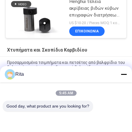
Henghui τέλεια
ακρίβειας βιδών κύβων
επιγραφών διατρήσεων
περίπτωση διατρήσεων
US $10-20 / Pieces MOQ:1 κομμάτι/κομμάτια
περίπτωσης δεύτερη
ΕΠΙΚΟΙΝΩΝΙΑ
Χτυπήματα και Σκοπίδια Καρβιδίου
Προσαρμοσμένα τσιμπήματα και πετσέτες από βαλφρίδιο του
βολφρού, πετσέτες από εξαγωνικό βαλφρίδιο.
Rita
Τμηματικά εξάγωνο καρβίδιο διάτρησης και μήτρες με YG20C
VA80 CD-750 H13 Υλικό
5:45 AM
Κρύο επικεφαλής βίδα μούχλα πεθαίνει βαλφραμίνης
βαλφραμίνης χτυπήματα και πεθαίνει με επιφάνεια άλεσης
Good day, what product are you looking for?
Λαϊκή κατηγορία
Όλα