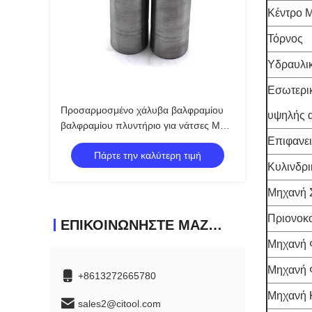
Κέντρο 
Τόρνος
Υδραυλι
Εσωτερικ
Προσαρμοσμένο χάλυβα βαλφραμίου
υψηλής α
βαλφραμίου πλυντήριο για νάτσες M12-
M20
Επιφανε
Πάρτε την καλύτερη τιμή
Κυλινδρ
Μηχανή 
Πριονοκ
ΕΠΙΚΟΙΝΩΝΉΣΤΕ ΜΑΖΊ ΜΑΣ
Μηχανή 
Μηχανή 
+8613272665780
Μηχανή 
sales2@citool.com