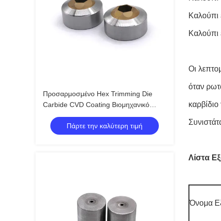
Καλούπι 
Καλούπι
Οι λεπτο
όταν ρωτ
Προσαρμοσμένο Hex Trimming Die
καρβίδιο
Carbide CVD Coating Βιομηχανικό
μούχλα
Συνιστάτα
Πάρτε την καλύτερη τιμή
Λίστα Ε
Όνομα Ε