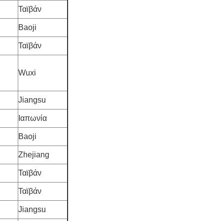
Ταϊβάν
Baoji
Ταϊβάν
Wuxi
Jiangsu
Ιαπωνία
Baoji
Zhejiang
Ταϊβάν
Ταϊβάν
Jiangsu