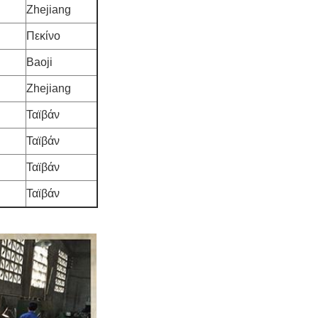
Zhejiang
Πεκίνο
Baoji
Zhejiang
Ταϊβάν
Ταϊβάν
Ταϊβάν
Ταϊβάν