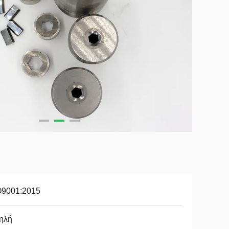
O9001:2015
ηλή