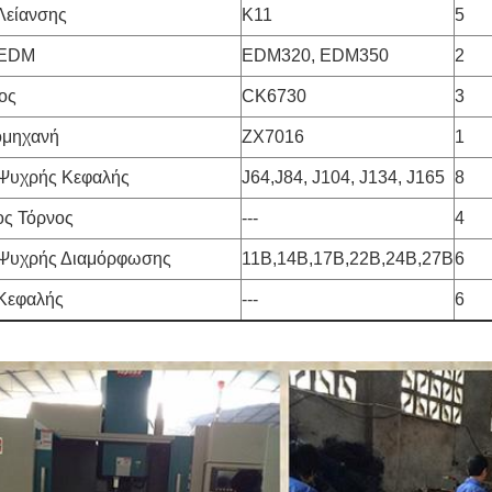
Λείανσης
K11
5
 EDM
EDM320, EDM350
2
ος
CK6730
3
μηχανή
ZX7016
1
Ψυχρής Κεφαλής
J64,J84, J104, J134, J165
8
ος Τόρνος
---
4
Ψυχρής Διαμόρφωσης
11B,14B,17B,22B,24B,27B
6
Κεφαλής
---
6