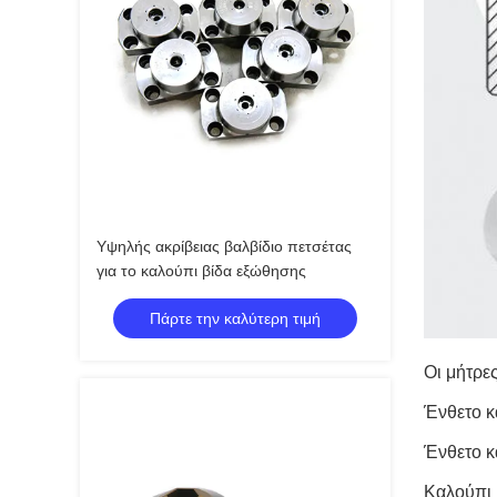
Υψηλής ακρίβειας βαλβίδιο πετσέτας
για το καλούπι βίδα εξώθησης
Πάρτε την καλύτερη τιμή
Οι μήτρε
Ένθετο κ
Ένθετο 
Καλούπι 