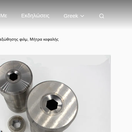
 Με
Εκδηλώσεις
Greek
α εξώθησης φιλμ, Μήτρα κεφαλής