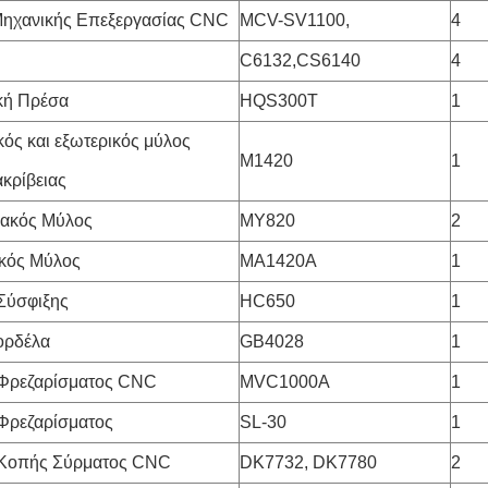
Μηχανικής Επεξεργασίας CNC
MCV-SV1100,
4
C6132,CS6140
4
κή Πρέσα
HQS300T
1
ός και εξωτερικός μύλος
M1420
1
κρίβειας
ιακός Μύλος
MY820
2
ικός Μύλος
MA1420A
1
Σύσφιξης
HC650
1
ορδέλα
GB4028
1
Φρεζαρίσματος CNC
MVC1000A
1
Φρεζαρίσματος
SL-30
1
Κοπής Σύρματος CNC
DK7732, DK7780
2