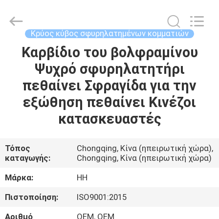
Henghui
Precision
Mold
Co.,
Limited.
Κρύος κύβος σφυρηλατημένων κομματιών
All
Rights
Καρβίδιο του βολφραμίνου
ΣΠΊΤΙ
Reserved.
Ψυχρό σφυρηλατητήρι
ΠΡΟΪΌΝΤΑ
πεθαίνει Σφραγίδα για την
εξώθηση πεθαίνει Κινέζοι
ΒΊΝΤΕΟ
κατασκευαστές
ΠΕΡΊΠΟΥ
Τόπος
Chongqing, Κίνα (ηπειρωτική χώρα),
καταγωγής:
Chongqing, Κίνα (ηπειρωτική χώρα)
ΕΜΕΊΣ
Μάρκα:
HH
ΓΎΡΟΣ
Πιστοποίηση:
ISO9001:2015
ΕΡΓΟΣΤΑΣΊΩΝ
Αριθμό
OEM, OEM