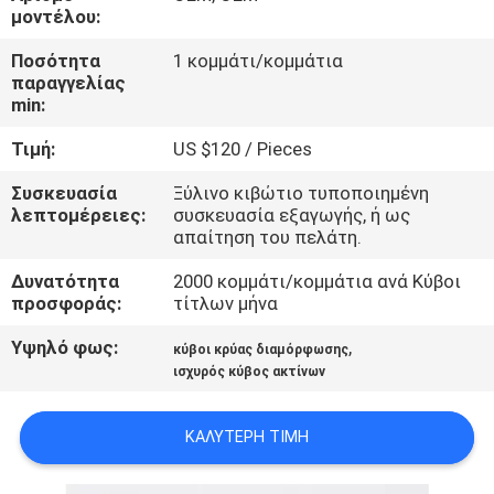
μοντέλου:
ΠΟΙΟΤΙΚΌΣ
Ποσότητα
1 κομμάτι/κομμάτια
ΈΛΕΓΧΟΣ
παραγγελίας
min:
Τιμή:
US $120 / Pieces
ΜΑΣ
ΕΛΆΤΕ
Συσκευασία
Ξύλινο κιβώτιο τυποποιημένη
λεπτομέρειες:
συσκευασία εξαγωγής, ή ως
ΣΕ
απαίτηση του πελάτη.
ΕΠΑΦΉ
Δυνατότητα
2000 κομμάτι/κομμάτια ανά Κύβοι
ΜΕ
προσφοράς:
τίτλων μήνα
Υψηλό φως:
,
κύβοι κρύας διαμόρφωσης
ΕΙΔΉΣΕΙΣ
ισχυρός κύβος ακτίνων
ΚΑΛΎΤΕΡΗ ΤΙΜΉ
ΖΗΤΉΣΤΕ
ΈΝΑ