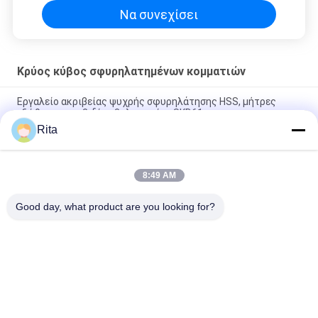
Να συνεχίσει
Κρύος κύβος σφυρηλατημένων κομματιών
Εργαλείο ακριβείας ψυχρής σφυρηλάτησης HSS, μήτρες
εξώθησης καρβιδίου βολφραμίου SKD61
Rita
Αξιόπιστο καλούπι ψυχρής σφυρηλάτησης, Εξάρτημα
καλουπιού δέσμης υψηλής ακρίβειας και αντοχής
8:49 AM
Υψηλής ποιότητας ισχυρή δέσμη που σχηματίζεται σε σχήμα
καρβιδίου, ανθεκτικότητα στη διάβρωση
Good day, what product are you looking for?
Λαϊκή κατηγορία
Όλα
Μήτρα Καρβιδίου 
Χτυπήματα Και 
Βολφραμίου
Σκοπίδια Καρβιδίου
Κρύος Κύβος 
Κρύος Κύβος 