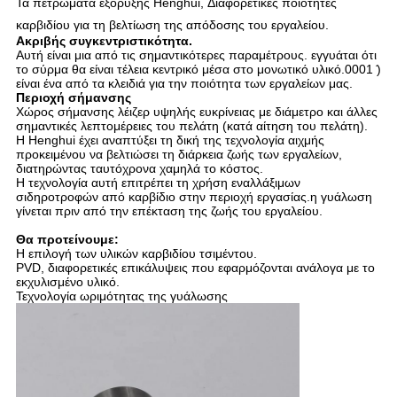
Τα πετρώματα εξόρυξης Henghui, Διαφορετικές ποιότητες
καρβιδίου για τη βελτίωση της απόδοσης του εργαλείου.
Ακριβής συγκεντριστικότητα.
Αυτή είναι μια από τις σημαντικότερες παραμέτρους. εγγυάται ότι
το σύρμα θα είναι τέλεια κεντρικό μέσα στο μονωτικό υλικό.0001 ̇)
είναι ένα από τα κλειδιά για την ποιότητα των εργαλείων μας.
Περιοχή σήμανσης
Χώρος σήμανσης λέιζερ υψηλής ευκρίνειας με διάμετρο και άλλες
σημαντικές λεπτομέρειες του πελάτη (κατά αίτηση του πελάτη).
Η Henghui έχει αναπτύξει τη δική της τεχνολογία αιχμής
προκειμένου να βελτιώσει τη διάρκεια ζωής των εργαλείων,
διατηρώντας ταυτόχρονα χαμηλά το κόστος.
Η τεχνολογία αυτή επιτρέπει τη χρήση εναλλάξιμων
σιδηροτροφών από καρβίδιο στην περιοχή εργασίας.η γυάλωση
γίνεται πριν από την επέκταση της ζωής του εργαλείου.
Θα προτείνουμε:
Η επιλογή των υλικών καρβιδίου τσιμέντου.
PVD, διαφορετικές επικάλυψεις που εφαρμόζονται ανάλογα με το
εκχυλισμένο υλικό.
Τεχνολογία ωριμότητας της γυάλωσης