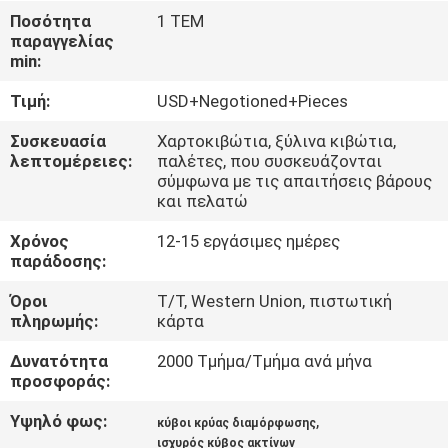
Ποσότητα
1 ΤΕΜ
ΠΟΙΟΤΙΚΌΣ
παραγγελίας
min:
ΈΛΕΓΧΟΣ
Τιμή:
USD+Negotioned+Pieces
ΜΑΣ
Συσκευασία
Χαρτοκιβώτια, ξύλινα κιβώτια,
λεπτομέρειες:
παλέτες, που συσκευάζονται
ΕΛΆΤΕ
σύμφωνα με τις απαιτήσεις βάρους
και πελατώ
ΣΕ
ΕΠΑΦΉ
Χρόνος
12-15 εργάσιμες ημέρες
παράδοσης:
ΜΕ
Όροι
T/T, Western Union, πιστωτική
πληρωμής:
κάρτα
ΕΙΔΉΣΕΙΣ
Δυνατότητα
2000 Τμήμα/Τμήμα ανά μήνα
προσφοράς:
ΖΗΤΉΣΤΕ
Υψηλό φως:
,
κύβοι κρύας διαμόρφωσης
ΈΝΑ
ισχυρός κύβος ακτίνων