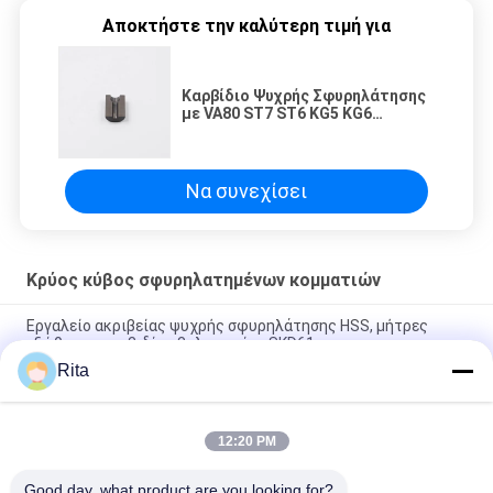
Αποκτήστε την καλύτερη τιμή για
Καρβίδιο Ψυχρής Σφυρηλάτησης
με VA80 ST7 ST6 KG5 KG6
Ευθύγραμμη Μείωση Ράβδου
Να συνεχίσει
Κρύος κύβος σφυρηλατημένων κομματιών
Εργαλείο ακριβείας ψυχρής σφυρηλάτησης HSS, μήτρες
εξώθησης καρβιδίου βολφραμίου SKD61
Rita
Αξιόπιστο καλούπι ψυχρής σφυρηλάτησης, Εξάρτημα
καλουπιού δέσμης υψηλής ακρίβειας και αντοχής
12:20 PM
Υψηλής ποιότητας ισχυρή δέσμη που σχηματίζεται σε σχήμα
καρβιδίου, ανθεκτικότητα στη διάβρωση
Good day, what product are you looking for?