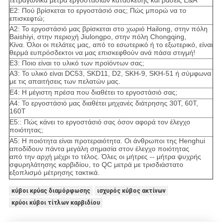
Ε2: Πού βρίσκεται το εργοστάσιό σας; Πώς μπορώ να το
επισκεφτώ;
Α2: Το εργοστάσιό μας βρίσκεται στο χωριό Hailong, στην πόλη
Baishiyi, στην περιοχή Jiulongpo, στην πόλη Chongqing,
Κίνα. Όλοι οι πελάτες μας, από το εσωτερικό ή το εξωτερικό, είναι
θερμά ευπρόσδεκτοι να μας επισκεφθούν ανά πάσα στιγμή!
Ε3: Ποιο είναι το υλικό των προϊόντων σας;
Α3: Το υλικό είναι DC53, SKD11, D2, SKH-9, SKH-51 ή σύμφωνα
με τις απαιτήσεις των πελατών μας.
Ε4: Η μέγιστη πρέσα που διαθέτει το εργοστάσιό σας;
Α4: Το εργοστάσιό μας διαθέτει μηχανές διάτρησης 30T, 60T,
160T
Ε5:: Πώς κάνει το εργοστάσιό σας όσον αφορά τον έλεγχο
ποιότητας;
Α5: Η ποιότητα είναι προτεραιότητα. Οι άνθρωποι της Henghui
αποδίδουν πάντα μεγάλη σημασία στον έλεγχο ποιότητας
από την αρχή μέχρι το τέλος. Όλες οι μήτρες -- μήτρα ψυχρής
σφυρηλάτησης καρβιδίου, το QC μετρά με τρισδιάστατο
εξοπλισμό μέτρησης τακτικά.
κύβοι κρύας διαμόρφωσης
ισχυρός κύβος ακτίνων
κρύοι κύβοι τίτλων καρβιδίου