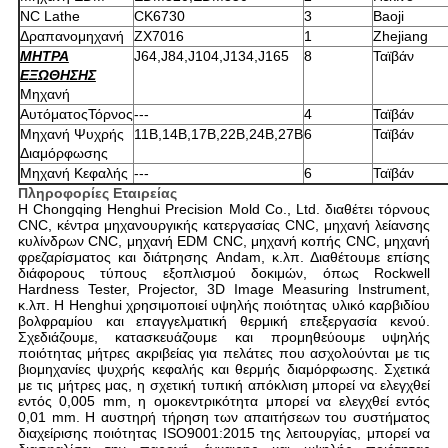
NC Lathe
CK6730
3
Baoji
Δραπανομηχανή
ZX7016
1
Zhejiang
ΜΗΤΡΑ
J64,J84,J104,J134,J165
8
Ταϊβάν
ΕΞΩΘΗΣΗΣ
Μηχανή
ΑυτόματοςΤόρνος
---
4
Ταϊβάν
Μηχανή Ψυχρής
11B,14B,17B,22B,24B,27B
6
Ταϊβάν
Διαμόρφωσης
Μηχανή Κεφαλής
---
6
Ταϊβάν
Πληροφορίες Εταιρείας
Η Chongqing Henghui Precision Mold Co., Ltd. διαθέτει τόρνους
CNC, κέντρα μηχανουργικής κατεργασίας CNC, μηχανή λείανσης
κυλίνδρων CNC, μηχανή EDM CNC, μηχανή κοπής CNC, μηχανή
φρεζαρίσματος και διάτρησης Andam, κ.λπ. Διαθέτουμε επίσης
διάφορους τύπους εξοπλισμού δοκιμών, όπως Rockwell
Hardness Tester, Projector, 3D Image Measuring Instrument,
κ.λπ. Η Henghui χρησιμοποιεί υψηλής ποιότητας υλικό καρβιδίου
βολφραμίου και επαγγελματική θερμική επεξεργασία κενού.
Σχεδιάζουμε, κατασκευάζουμε και προμηθεύουμε υψηλής
ποιότητας μήτρες ακριβείας για πελάτες που ασχολούνται με τις
βιομηχανίες ψυχρής κεφαλής και θερμής διαμόρφωσης. Σχετικά
με τις μήτρες μας, η σχετική τυπική απόκλιση μπορεί να ελεγχθεί
εντός 0,005 mm, η ομοκεντρικότητα μπορεί να ελεγχθεί εντός
0,01 mm. Η αυστηρή τήρηση των απαιτήσεων του συστήματος
διαχείρισης ποιότητας ISO9001:2015 της λειτουργίας, μπορεί να