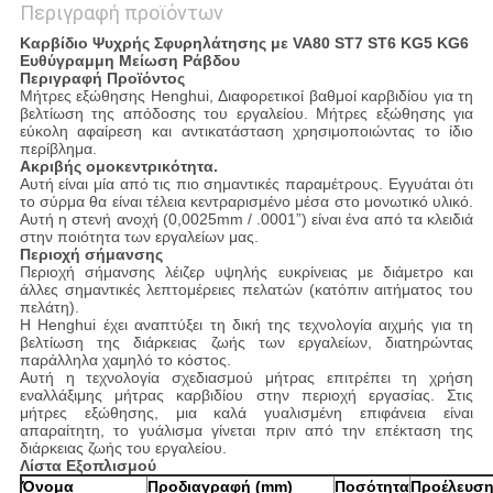
Περιγραφή προϊόντων
Καρβίδιο Ψυχρής Σφυρηλάτησης με VA80 ST7 ST6 KG5 KG6
Ευθύγραμμη Μείωση Ράβδου
Περιγραφή Προϊόντος
Μήτρες εξώθησης Henghui, Διαφορετικοί βαθμοί καρβιδίου για τη
βελτίωση της απόδοσης του εργαλείου. Μήτρες εξώθησης για
εύκολη αφαίρεση και αντικατάσταση χρησιμοποιώντας το ίδιο
περίβλημα.
Ακριβής ομοκεντρικότητα.
Αυτή είναι μία από τις πιο σημαντικές παραμέτρους. Εγγυάται ότι
το σύρμα θα είναι τέλεια κεντραρισμένο μέσα στο μονωτικό υλικό.
Αυτή η στενή ανοχή (0,0025mm / .0001”) είναι ένα από τα κλειδιά
στην ποιότητα των εργαλείων μας.
Περιοχή σήμανσης
Περιοχή σήμανσης λέιζερ υψηλής ευκρίνειας με διάμετρο και
άλλες σημαντικές λεπτομέρειες πελατών (κατόπιν αιτήματος του
πελάτη).
Η Henghui έχει αναπτύξει τη δική της τεχνολογία αιχμής για τη
βελτίωση της διάρκειας ζωής των εργαλείων, διατηρώντας
παράλληλα χαμηλό το κόστος.
Αυτή η τεχνολογία σχεδιασμού μήτρας επιτρέπει τη χρήση
εναλλάξιμης μήτρας καρβιδίου στην περιοχή εργασίας. Στις
μήτρες εξώθησης, μια καλά γυαλισμένη επιφάνεια είναι
απαραίτητη, το γυάλισμα γίνεται πριν από την επέκταση της
διάρκειας ζωής του εργαλείου.
Λίστα Εξοπλισμού
Όνομα
Προδιαγραφή (mm)
Ποσότητα
Προέλευσ