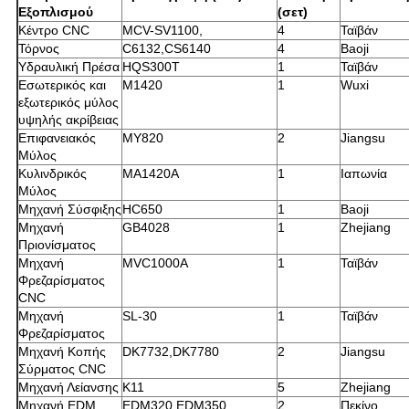
Εξοπλισμού
(σετ)
Κέντρο CNC
MCV-SV1100,
4
Ταϊβάν
Τόρνος
C6132,CS6140
4
Baoji
Υδραυλική Πρέσα
HQS300T
1
Ταϊβάν
Εσωτερικός και
M1420
1
Wuxi
εξωτερικός μύλος
υψηλής ακρίβειας
Επιφανειακός
MY820
2
Jiangsu
Μύλος
Κυλινδρικός
MA1420A
1
Ιαπωνία
Μύλος
Μηχανή Σύσφιξης
HC650
1
Baoji
Μηχανή
GB4028
1
Zhejiang
Πριονίσματος
Μηχανή
MVC1000A
1
Ταϊβάν
Φρεζαρίσματος
CNC
Μηχανή
SL-30
1
Ταϊβάν
Φρεζαρίσματος
Μηχανή Κοπής
DK7732,DK7780
2
Jiangsu
Σύρματος CNC
Μηχανή Λείανσης
K11
5
Zhejiang
Μηχανή EDM
EDM320,EDM350
2
Πεκίνο