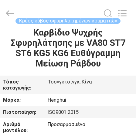
Henghui
Precision
Mold
Co.,
Limited.
Κρύος κύβος σφυρηλατημένων κομματιών
All
Rights
Καρβίδιο Ψυχρής
ΣΠΊΤΙ
Reserved.
Σφυρηλάτησης με VA80 ST7
ΠΡΟΪΌΝΤΑ
ST6 KG5 KG6 Ευθύγραμμη
Μείωση Ράβδου
ΒΊΝΤΕΟ
Τόπος
Τσονγκτσίνγκ, Κίνα
καταγωγής:
ΠΕΡΊΠΟΥ
ΕΜΕΊΣ
Μάρκα:
Henghui
Πιστοποίηση:
ISO9001:2015
ΓΎΡΟΣ
Αριθμό
Προσαρμοσμένο
ΕΡΓΟΣΤΑΣΊΩΝ
μοντέλου: