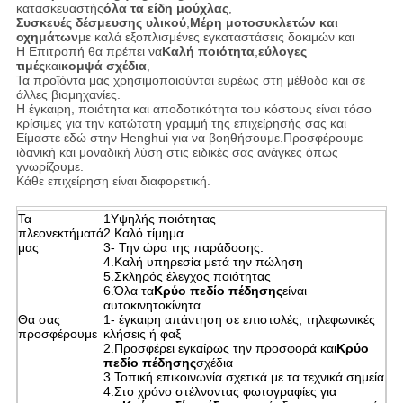
κατασκευαστής
όλα τα είδη μούχλας
,
Συσκευές δέσμευσης υλικού
,
Μέρη μοτοσυκλετών και
οχημάτων
με καλά εξοπλισμένες εγκαταστάσεις δοκιμών και
Η Επιτροπή θα πρέπει να
Καλή ποιότητα
,
εύλογες
τιμές
και
κομψά σχέδια
,
Τα προϊόντα μας χρησιμοποιούνται ευρέως στη μέθοδο και σε
άλλες βιομηχανίες.
Η έγκαιρη, ποιότητα και αποδοτικότητα του κόστους είναι τόσο
κρίσιμες για την κατώτατη γραμμή της επιχείρησής σας και
Είμαστε εδώ στην Henghui για να βοηθήσουμε.Προσφέρουμε
ιδανική και μοναδική λύση στις ειδικές σας ανάγκες όπως
γνωρίζουμε.
Κάθε επιχείρηση είναι διαφορετική.
Τα
1Υψηλής ποιότητας
πλεονεκτήματά
2.Καλό τίμημα
μας
3- Την ώρα της παράδοσης.
4.Καλή υπηρεσία μετά την πώληση
5.Σκληρός έλεγχος ποιότητας
6.Όλα τα
Κρύο πεδίο πέδησης
είναι
αυτοκινητοκίνητα.
Θα σας
1- έγκαιρη απάντηση σε επιστολές, τηλεφωνικές
προσφέρουμε
κλήσεις ή φαξ
2.Προσφέρει εγκαίρως την προσφορά και
Κρύο
πεδίο πέδησης
σχέδια
3.Τοπική επικοινωνία σχετικά με τα τεχνικά σημεία
4.Στο χρόνο στέλνοντας φωτογραφίες για