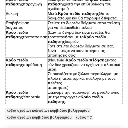
πέδησης
παραγωγή
πέδησης
μετά την επιβεβαίωση του
σχεδιασμού
Δοκιμή
Μετά.
Κρύο πεδίο πέδησης
Θα το
δοκιμάσουμε και θα πάρουμε δείγματα.
Επιβεβαίωση
Στείλτε τα δωρεάν δείγματα στον πελάτη
δείγματος
για να βεβαιωθείτε τέλεια
Κρύο πεδίο
(Εάν το δείγμα δεν είναι εντάξει, θα
πέδησης
τροποποίηση
τροποποιήσουμε το
Κρύο πεδίο
πέδησης
δωρεάν,
Τότε στείλτε δωρεάν δείγματα σε σας
ξανά... μέχρι να ικανοποιήσει τις
απαιτήσεις σας)
Κρύο πεδίο
(Ναυτιλία)
Κρύο πεδίο πέδησης
εκτός
πέδησης
παράδοση
εάν δεν χρειάζεται να εγχέονται πλαστικά
μέρη,
Συσκευάζεται με ξύλινο περιτύλιγμα, με
πλοίο ή αεροπορικά, ανάλογα με τους
πελάτες
απαιτήσεις)
Κρύο πεδίο
Ξεκινάμε την παραγωγή σε μεγάλο όγκο
πέδησης
Υπηρεσία
με την παραγγελία
Κρύο πεδίο
πέδησης
.
κύβοι σχεδίων καλωδίων καρβιδίου βολφραμίου
κύβοι σχεδίων καρβιδίου βολφραμίου
κύβος TC