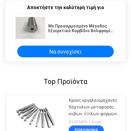
Αποκτήστε την καλύτερη τιμή για
Με Προσαρμοσμένο Μέγεθος
Εξαιρετικό Καρβίδιο Βολφραμίου
για Κρύα Σφυρηλάτηση
Να συνεχίσει
Top Προϊόντα
Κρύες εργαλειομηχανές
δάχτυλων μεταφοράς
κύβων τίτλων φορμών
σφιγκτηρών
$5-50 MOQ:1 Σειρά
ΕΠΙΚΟΙΝΩΝΙΑ