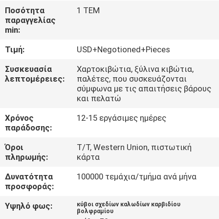
Ποσότητα
1 ΤΕΜ
ΠΟΙΟΤΙΚΌΣ
παραγγελίας
min:
ΈΛΕΓΧΟΣ
Τιμή:
USD+Negotioned+Pieces
ΜΑΣ
Συσκευασία
Χαρτοκιβώτια, ξύλινα κιβώτια,
λεπτομέρειες:
παλέτες, που συσκευάζονται
ΕΛΆΤΕ
σύμφωνα με τις απαιτήσεις βάρους
και πελατώ
ΣΕ
ΕΠΑΦΉ
Χρόνος
12-15 εργάσιμες ημέρες
παράδοσης:
ΜΕ
Όροι
T/T, Western Union, πιστωτική
πληρωμής:
κάρτα
ΕΙΔΉΣΕΙΣ
Δυνατότητα
100000 τεμάχια/τμήμα ανά μήνα
προσφοράς:
ΖΗΤΉΣΤΕ
Υψηλό φως:
κύβοι σχεδίων καλωδίων καρβιδίου
ΈΝΑ
βολφραμίου