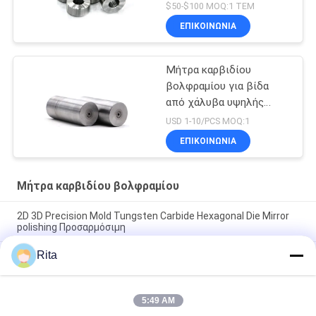
φόρμες βιδών
$50-$100 MOQ:1 ΤΕΜ
ΕΠΙΚΟΙΝΩΝΙΑ
Μήτρα καρβιδίου
βολφραμίου για βίδα
από χάλυβα υψηλής
ταχύτητας
USD 1-10/PCS MOQ:1
ΕΠΙΚΟΙΝΩΝΙΑ
Μήτρα καρβιδίου βολφραμίου
2D 3D Precision Mold Tungsten Carbide Hexagonal Die Mirror
polishing Προσαρμόσιμη
Rita
Τετραγωνική επεξεργασμένη στη μηχανή κύβος επιφάνεια
διατρήσεων καρβιδίου βολφραμίου
VA80,ST7,KG5,KG6 Βαλφραμίνης Καρβιδίου, Ψυχρό
5:49 AM
σφυρηλατητήριος σφυρηλατητήριος στερεωτής για την