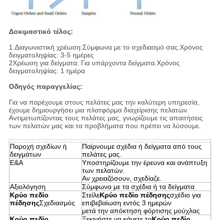
Δοκιμαστικό τέλος:
1.Διαγωνιστική χρέωση:Σύμφωνα με το σχεδιασμό σας.Χρόνος
δειγματοληψίας: 3-5 ημέρες
2Χρέωση για δείγματα: Για υπάρχοντα δείγματα.Χρόνος
δειγματοληψίας: 1 ημέρα
Οδηγός παραγγελίας:
Για να παρέχουμε στους πελάτες μας την καλύτερη υπηρεσία,
έχουμε δημιουργήσει μια πλατφόρμα διαχείρισης πελατών.
Αντιμετωπίζοντας τους πελάτες μας, γνωρίζουμε τις απαιτήσεις
των πελατών μας και τα προβλήματα που πρέπει να λύσουμε.
Παροχή σχεδίων ή
Παίρνουμε σχέδια ή δείγματα από τους
δειγμάτων
πελάτες μας.
Ε&Α
Υποστηρίζουμε την έρευνα και ανάπτυξη
των πελατών.
Αν χρειαζόσουν, σχεδίαζε.
Αξιολόγηση
Σύμφωνα με τα σχέδια ή τα δείγματα
Κρύο πεδίο
Στείλε
Κρύο πεδίο πέδησης
σχέδιο για
πέδησης
Σχεδιασμός
επιβεβαίωση εντός 3 ημερών
μετά την απόκτηση φόρτισης μούχλας
Κρύο πεδίο
Ξεκινήστε να κάνετε το
Κρύο πεδίο