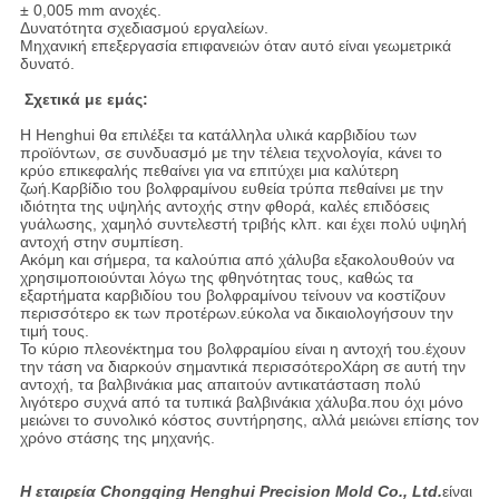
± 0,005 mm ανοχές.
Δυνατότητα σχεδιασμού εργαλείων.
Μηχανική επεξεργασία επιφανειών όταν αυτό είναι γεωμετρικά
δυνατό.
Σχετικά με εμάς:
Η Henghui θα επιλέξει τα κατάλληλα υλικά καρβιδίου των
προϊόντων, σε συνδυασμό με την τέλεια τεχνολογία, κάνει το
κρύο επικεφαλής πεθαίνει για να επιτύχει μια καλύτερη
ζωή.Καρβίδιο του βολφραμίνου ευθεία τρύπα πεθαίνει με την
ιδιότητα της υψηλής αντοχής στην φθορά, καλές επιδόσεις
γυάλωσης, χαμηλό συντελεστή τριβής κλπ. και έχει πολύ υψηλή
αντοχή στην συμπίεση.
Ακόμη και σήμερα, τα καλούπια από χάλυβα εξακολουθούν να
χρησιμοποιούνται λόγω της φθηνότητας τους, καθώς τα
εξαρτήματα καρβιδίου του βολφραμίνου τείνουν να κοστίζουν
περισσότερο εκ των προτέρων.εύκολα να δικαιολογήσουν την
τιμή τους.
Το κύριο πλεονέκτημα του βολφραμίου είναι η αντοχή του.έχουν
την τάση να διαρκούν σημαντικά περισσότεροΧάρη σε αυτή την
αντοχή, τα βαλβινάκια μας απαιτούν αντικατάσταση πολύ
λιγότερο συχνά από τα τυπικά βαλβινάκια χάλυβα.που όχι μόνο
μειώνει το συνολικό κόστος συντήρησης, αλλά μειώνει επίσης τον
χρόνο στάσης της μηχανής.
Η εταιρεία Chongqing Henghui Precision Mold Co., Ltd.
είναι