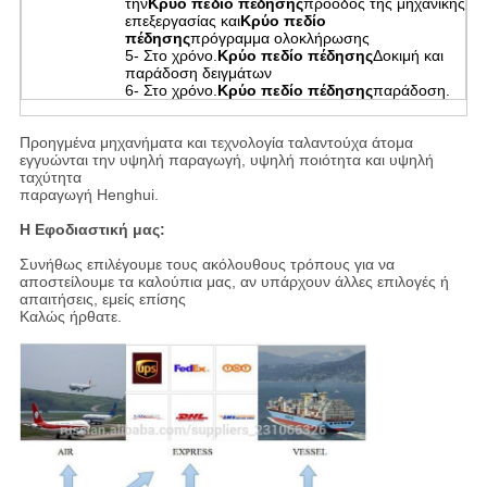
την
Κρύο πεδίο πέδησης
πρόοδος της μηχανικής
επεξεργασίας και
Κρύο πεδίο
πέδησης
πρόγραμμα ολοκλήρωσης
5- Στο χρόνο.
Κρύο πεδίο πέδησης
Δοκιμή και
παράδοση δειγμάτων
6- Στο χρόνο.
Κρύο πεδίο πέδησης
παράδοση.
Προηγμένα μηχανήματα και τεχνολογία ταλαντούχα άτομα
εγγυώνται την υψηλή παραγωγή, υψηλή ποιότητα και υψηλή
ταχύτητα
παραγωγή Henghui.
Η Εφοδιαστική μας:
Συνήθως επιλέγουμε τους ακόλουθους τρόπους για να
αποστείλουμε τα καλούπια μας, αν υπάρχουν άλλες επιλογές ή
απαιτήσεις, εμείς επίσης
Καλώς ήρθατε.