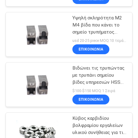
Υψηλή σκληρότητα M2
M4 βίδα που κάνει το
σημείο τρυπήματος
ανθεκτικό στη διάβρωση
usd 20-25 piece MOQ:10 τεμάχια
ΕΠΙΚΟΙΝΩΝΙΑ
Βιδώνει τις τρυπώντας
με τρυπάνι σημείου
βίδες υπηρεσιών HSS
κύβων μακράς διαρκείας
$100-$150 MOQ:1 Σειρά
που τρυπούν τον κύβο
ΕΠΙΚΟΙΝΩΝΙΑ
Κύβος καρβιδίου
βολφραμίου εργαλείων
υλικού συνήθειας για τις