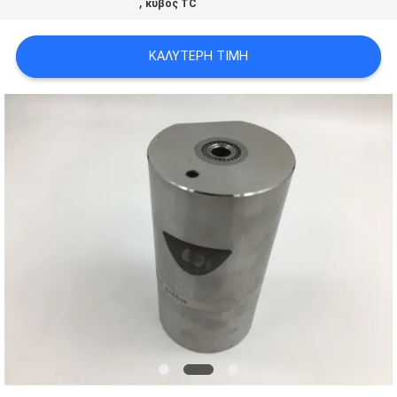
,
κύβος TC
ΑΠΌΣΠΑΣΜΑ
ΚΑΛΎΤΕΡΗ ΤΙΜΉ
SITEMAP
ΠΟΛΙΤΙΚΉ
ΑΠΟΡΡΉΤΟΥ