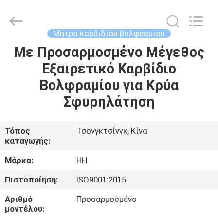
Henghui
Precision
Mold
Co.,
Limited.
Μήτρα καρβιδίου βολφραμίου
All
Rights
Με Προσαρμοσμένο Μέγεθος
ΣΠΊΤΙ
Reserved.
Εξαιρετικό Καρβίδιο
ΠΡΟΪΌΝΤΑ
Βολφραμίου για Κρύα
Σφυρηλάτηση
ΒΊΝΤΕΟ
Τόπος
Τσονγκτσίνγκ, Κίνα
καταγωγής:
ΠΕΡΊΠΟΥ
ΕΜΕΊΣ
Μάρκα:
HH
Πιστοποίηση:
ISO9001:2015
ΓΎΡΟΣ
Αριθμό
Προσαρμοσμένο
ΕΡΓΟΣΤΑΣΊΩΝ
μοντέλου: