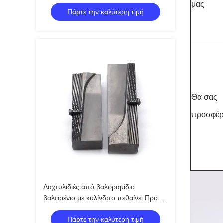
χάλυβα HRC 58-65 Δυνατότητα
μας
Πάρτε την καλύτερη τιμή
Θα σας
προσφέρ
Δαχτυλιδιές από βαλφραμίδιο
βαλφρένιο με κυλίνδριο πεθαίνει Προφίλ
δοντιών ακρίβειας Ανθεκτικό στην
Πάρτε την καλύτερη τιμή
κούραση της φθοράς για M3-M30