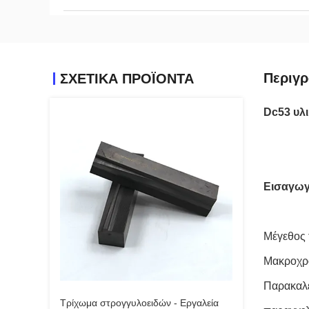
Περιγρ
ΣΧΕΤΙΚΑ ΠΡΟΪΟΝΤΑ
Dc53 υλ
Εισαγωγ
Μέγεθος 
Μακροχρό
Παρακαλε
Τρίχωμα στρογγυλοειδών - Εργαλεία