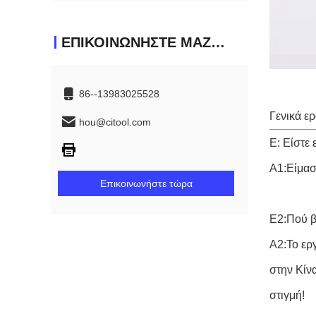
ΕΠΙΚΟΙΝΩΝΉΣΤΕ ΜΑΖΊ ΜΑΣ
86--13983025528
Γενικά ε
hou@citool.com
Ε: Είστε 
Α1:Είμασ
Επικοινωνήστε τώρα
Ε2:Πού β
Α2:Το ερ
στην Κίνα
στιγμή!