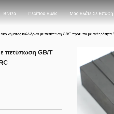
Βίντεο
Περίπου Εμείς
Μας Ελάτε Σε Επαφή
υλικό νήματος κυλίνδρων με πετύπωση GB/T πρότυπο με σκληρότητα
με πετύπωση GB/T
HRC