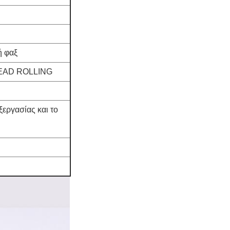
ή φαξ
HREAD ROLLING
ξεργασίας και το