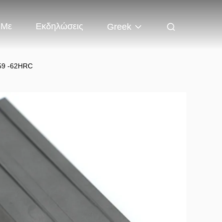
 Με
Εκδηλώσεις
Greek
 59 -62HRC