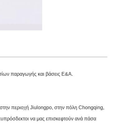
ασίων παραγωγής και βάσεις Ε&Α.
, στην περιοχή Jiulongpo, στην πόλη Chongqing,
μά ευπρόσδεκτοι να μας επισκεφτούν ανά πάσα