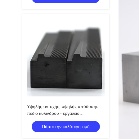
Δαχτυλίδες από ανοξείδωτο κράμα
χάλυβα υψηλή σκληρότητα
Υψηλής αντοχής, υψηλής απόδοσης
πεδίο κυλίνδρου - εργαλείο
σχηματισμού μετάλλων για εφαρμογές
Πάρτε την καλύτερη τιμή
μηχανικής κατασκευής,
αυτοκινητοβιομηχανίας