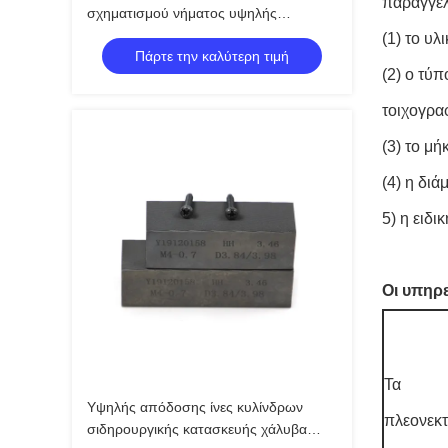
παραγγελ
σχηματισμού νήματος υψηλής
απόδοσης χωρίς τσιπ για νήματα
(1) το υλ
Πάρτε την καλύτερη τιμή
υψηλής αντοχής στην κατασκευή
(2) ο τύ
στερεωτικών στοιχείων
τοιχογρα
(3) το μή
(4) η διά
5) η ειδ
Οι υπηρε
Τα
Υψηλής απόδοσης ίνες κυλίνδρων
πλεονεκ
σιδηρουργικής κατασκευής χάλυβα