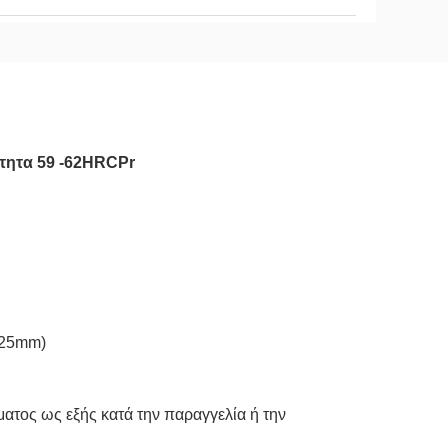
ότητα 59 -62HRCPr
x25mm)
ατος ως εξής κατά την παραγγελία ή την