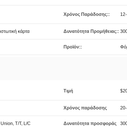
Χρόνος Παράδοσης::
12-
ιστωτική κάρτα
Δυνατότητα Προμήθειας::
300
Προϊόν::
Φό
Τιμή
$2
Χρόνος παράδοσης
20-
nion, T/T, L/C
Δυνατότητα προσφοράς
300