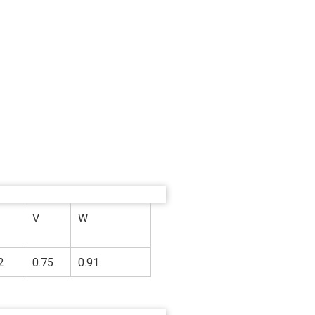
V
W
2
0.75
0.91