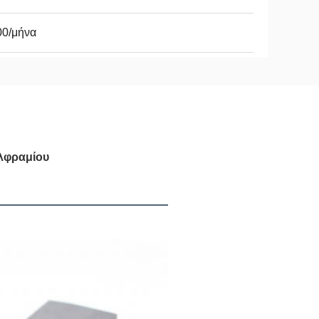
00/μήνα
λφραμίου