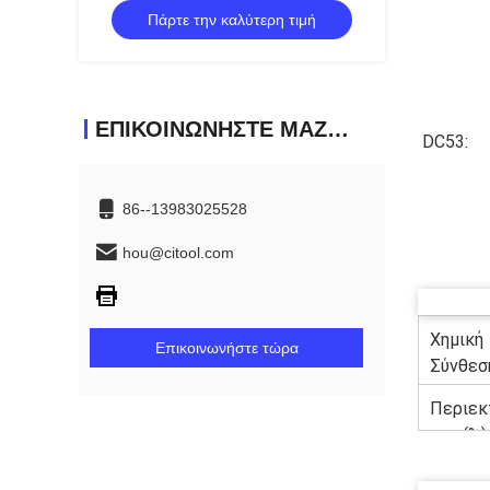
Πάρτε την καλύτερη τιμή
μηχανικής κατασκευής,
αυτοκινητοβιομηχανίας
ΕΠΙΚΟΙΝΩΝΉΣΤΕ ΜΑΖΊ ΜΑΣ
DC53:
86--13983025528
hou@citool.com
Χημική
Επικοινωνήστε τώρα
Σύνθεσ
Περιεκ
ητα (%)