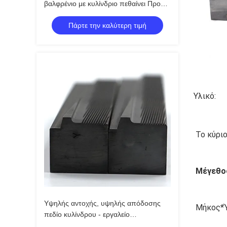
βαλφρένιο με κυλίνδριο πεθαίνει Προφίλ
δοντιών ακρίβειας Ανθεκτικό στην
Πάρτε την καλύτερη τιμή
κούραση της φθοράς για M3-M30
Δαχτυλίδες από ανοξείδωτο κράμα
χάλυβα υψηλή σκληρότητα
Υλικό:
Το κύριο
Μέγεθος
Υψηλής αντοχής, υψηλής απόδοσης
Μήκος*Ύ
πεδίο κυλίνδρου - εργαλείο
σχηματισμού μετάλλων για εφαρμογές