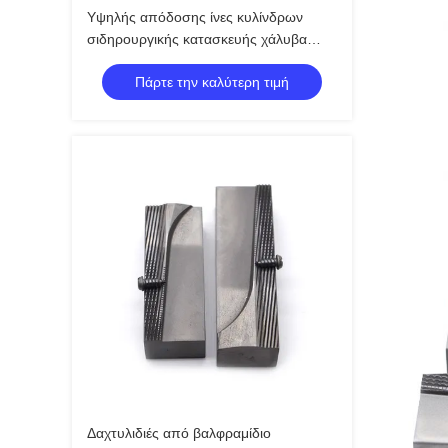
Υψηλής απόδοσης ίνες κυλίνδρων
σιδηρουργικής κατασκευής χάλυβα
χάλυβα HRC 58-65 Δυνατότητα
Πάρτε την καλύτερη τιμή
Δαχτυλιδιές από βαλφραμίδιο