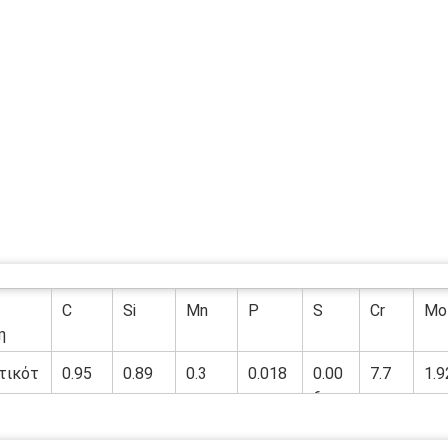
C
Si
Mn
P
S
Cr
Mo
η
τικότ
0.95
0.89
0.3
0.018
0.00
7.7
1.9
6