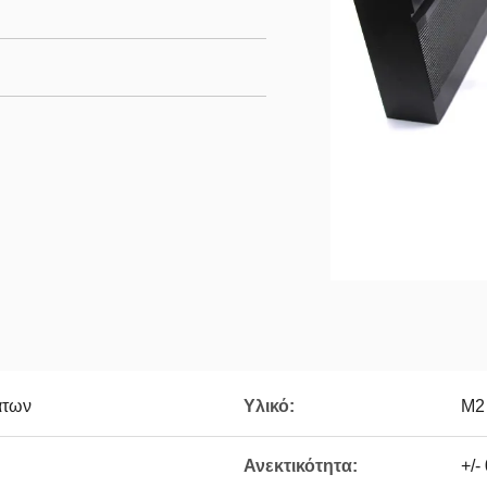
άτων
Υλικό:
M2
Ανεκτικότητα:
+/-