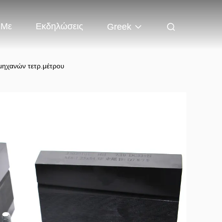
 Με
Εκδηλώσεις
Greek
μηχανών τετρ.μέτρου