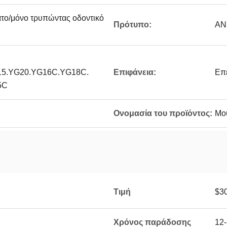
άτο/μόνο τρυπώντας οδοντικό
Πρότυπο:
ANS
15.YG20.YG16C.YG18C.
Επιφάνεια:
Επε
5C
Ονομασία του προϊόντος:
Μο
Τιμή
$3
Χρόνος παράδοσης
12-