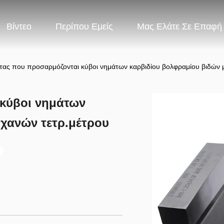
Βίντεο
Περίπου Εμείς
Μας Ελάτε Σε Επαφή
ας που προσαρμόζονται κύβοι νημάτων καρβιδίου βολφραμίου βιδών 
κύβοι νημάτων
χανών τετρ.μέτρου