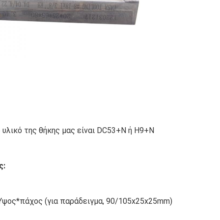
 υλικό της θήκης μας είναι 
DC53+N ή H9+N
: 
ψος*πάχος (για παράδειγμα, 90/105x25x25mm)