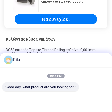
ξηρών τοίχων για τους
επίπεδους κύβους κυλώντας
μηχανών βιδών
Να συνεχίσει
Κυλώντας κύβος νημάτων
DC53 επίπεδα Taptite Thread Rolling πεθαίνει 0,001mm
ακρίβεια για βίδες βρόγχες κατασκευή
Rita
DC53 Flat Roll Thread Dies Ανθεκτική στη διάβρωση Υψηλή
αντοχή Εγκριθείσα ISO 9001
9:46 PM
Ανοχή μήτρας εξώθησης, σπειροειδούς διαμόρφωσης,
βαθμού 5 και ανοχή βαθμού 6
Good day, what product are you looking for?
Λαϊκή κατηγορία
Όλα
Μήτρα Καρβιδίου 
Χτυπήματα Και 