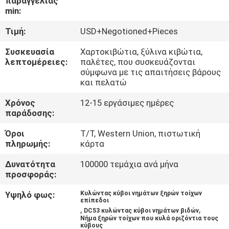
παραγγελίας
min:
ΠΟΙΟΤΙΚΌΣ
Τιμή:
USD+Negotioned+Pieces
ΈΛΕΓΧΟΣ
Συσκευασία
Χαρτοκιβώτια, ξύλινα κιβώτια,
λεπτομέρειες:
παλέτες, που συσκευάζονται
ΜΑΣ
σύμφωνα με τις απαιτήσεις βάρους
και πελατώ
ΕΛΆΤΕ
Χρόνος
12-15 εργάσιμες ημέρες
ΣΕ
παράδοσης:
ΕΠΑΦΉ
Όροι
T/T, Western Union, πιστωτική
ΜΕ
πληρωμής:
κάρτα
Δυνατότητα
100000 τεμάχια ανά μήνα
ΕΙΔΉΣΕΙΣ
προσφοράς:
Υψηλό φως:
Κυλώντας κύβοι νημάτων ξηρών τοίχων
επίπεδοι
ΖΗΤΉΣΤΕ
,
,
DC53 κυλώντας κύβοι νημάτων βιδών
Νήμα ξηρών τοίχων που κυλά οριζόντια τους
ΈΝΑ
κύβους