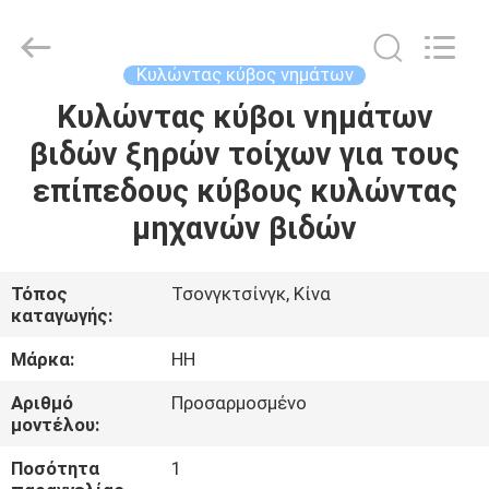
Henghui
Precision
Mold
Co.,
Limited.
Κυλώντας κύβος νημάτων
All
Rights
Κυλώντας κύβοι νημάτων
ΣΠΊΤΙ
Reserved.
βιδών ξηρών τοίχων για τους
ΠΡΟΪΌΝΤΑ
επίπεδους κύβους κυλώντας
μηχανών βιδών
ΒΊΝΤΕΟ
Τόπος
Τσονγκτσίνγκ, Κίνα
καταγωγής:
ΠΕΡΊΠΟΥ
ΕΜΕΊΣ
Μάρκα:
HH
Αριθμό
Προσαρμοσμένο
ΓΎΡΟΣ
μοντέλου:
ΕΡΓΟΣΤΑΣΊΩΝ
Ποσότητα
1