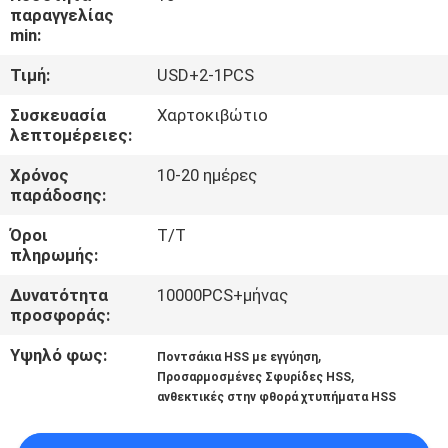
παραγγελίας
min:
ΠΟΙΟΤΙΚΌΣ
ΈΛΕΓΧΟΣ
Τιμή:
USD+2-1PCS
Συσκευασία
Χαρτοκιβώτιο
λεπτομέρειες:
ΜΑΣ
ΕΛΆΤΕ
Χρόνος
10-20 ημέρες
παράδοσης:
ΣΕ
Όροι
Τ/Τ
ΕΠΑΦΉ
πληρωμής:
ΜΕ
Δυνατότητα
10000PCS+μήνας
προσφοράς:
ΕΙΔΉΣΕΙΣ
Υψηλό φως:
,
Ποντσάκια HSS με εγγύηση
,
Προσαρμοσμένες Σφυρίδες HSS
ανθεκτικές στην φθορά χτυπήματα HSS
ΖΗΤΉΣΤΕ
ΈΝΑ