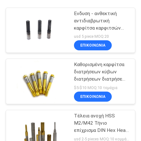
Ένδυση - ανθεκτική
αντιδιαβρωτική
καρφίτσα καρφιτσών
διατρήσεων Torx
usd 5 piece MOQ:20
χάλυβα βολφραμίου
ΕΠΙΚΟΙΝΩΝΙΑ
Καθορισμένη καρφίτσα
διατρήσεων κύβων
διατρήσεων διατρήσεων
χάλυβα καρβιδίου HSS
$5-$10 MOQ:10 τεμάχια
SKD11 βολφραμίου
ΕΠΙΚΟΙΝΩΝΙΑ
Τέλεια ανοχή HSS
M2/M42 Τήνιο
επίχρισμα DIN Hex Head
Punch Προσαρμοσμένο
usd 2-5 pieces MOQ:10 κομμάτια