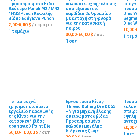
Προσαρμοσμένο Βίδα
καλούπι ψυχρής έλασης
επαγγ
Δεύτερο Punch M2 / M42
από εξαιρετικό
προσα
/ HSS Punch Κεφαλής
καρβίδιο βολφραμίου
Dies V
Βίδας Εξάγωνο Punch
με αντοχή στη φθορά
Segme
για την κατασκευή
Dies W
2,00-5,00 $
/ τεμάχιο
πείρου
10,00-
1 τεμάχιο
30,00-50,00 $
/ σετ
1 τεμ
1 σετ
Το πιο συχνά
Εργοστάσιο Κίνας
Προσα
χρησιμοποιούμενο
Thread Rolling Die DC53
καλού
εργαλείο παραγωγής
+N για μηχανή έλασης
σπειρ
της Κίνας για την
σπειρώματος βίδας
υψηλή
κατασκευή βίδας
Προσαρμοσμένο
αντοχ
τρυπανιού Point Die
καλούπι μεγάλης
20,00-
διάρκειας ζωής
50,00-100,00 $
/ σετ
1 σετ