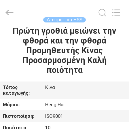
Henghui
Precision
Mold
Co.,
Limited.
Διατρητικά HSS
All
Rights
Πρώτη γροθιά μειώνει την
ΣΠΊΤΙ
Reserved.
φθορά και την φθορά
ΠΡΟΪΌΝΤΑ
Προμηθευτής Κίνας
Προσαρμοσμένη Καλή
ΒΊΝΤΕΟ
ποιότητα
ΠΕΡΊΠΟΥ
Τόπος
Κίνα
καταγωγής:
ΕΜΕΊΣ
Μάρκα:
Heng Hui
ΓΎΡΟΣ
Πιστοποίηση:
ISO9001
ΕΡΓΟΣΤΑΣΊΩΝ
Ποσότητα
10