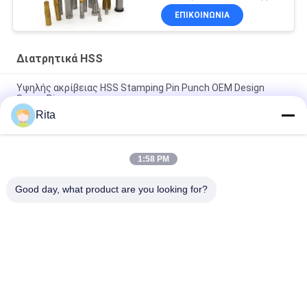
ΕΠΙΚΟΙΝΩΝΙΑ
Διατρητικά HSS
Υψηλής ακρίβειας HSS Stamping Pin Punch OEM Design
Screw Die
Rita
Τυποποιημένα εξαρτήματα Στρογγυλό σχήμα Στενές HSS
Punches Pin Precision Stamping Parts
1:58 PM
Προσαρμοσμένα χυτοσίδηρα βαλφτίνης HSS τρυπών Πίνα
τρυπών για μπουλτούκι και καρφίτ
Good day, what product are you looking for?
Λαϊκή κατηγορία
Όλα
Μήτρα Καρβιδίου 
Χτυπήματα Και 
Βολφραμίου
Σκοπίδια Καρβιδίου
Κρύος Κύβος 
Κρύος Κύβος 